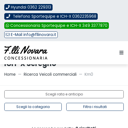
Hyundai 0362 229313
Telefono Sportequipe e ICH-X 0362235968
Concessionaria Sportequipe e ICH-X 349 3377870
E-Mail info@fllinovara.it
Auto Km0 Hyundai Sportequipe
ICH-X Seregno
Home
Ricerca Veicoli commerciali
Km0
Scegli rata e anticipo
Scegli la categoria
Filtra i risultati