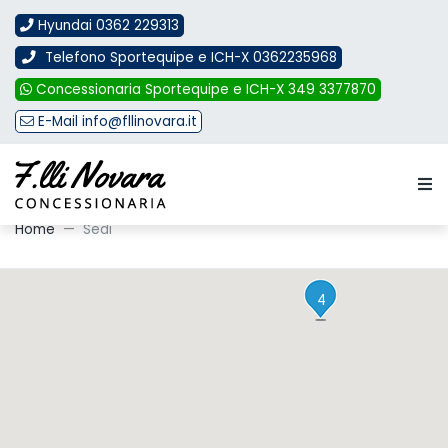
Hyundai 0362 229313
Telefono Sportequipe e ICH-X 0362235968
Concessionaria Sportequipe e ICH-X 349 3377870
E-Mail info@fllinovara.it
Le nostre sedi
Home
Sedi
2
4