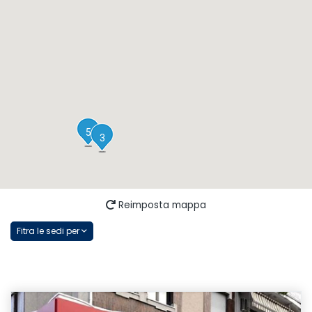
1
5
3
Reimposta mappa
Fitra le sedi per