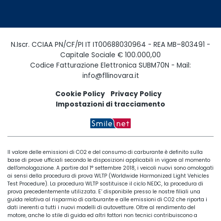
N.Iscr. CCIAA PN/CF/PI IT IT00688030964 - REA MB–803491 -
Capitale Sociale € 100.000,00
Codice Fatturazione Elettronica SUBM70N - Mail:
info@fllinovara.it
Cookie Policy
Privacy Policy
Impostazioni di tracciamento
Il valore delle emissioni di CO2 e del consumo di carburante è definito sulla
base di prove ufficiali secondo le disposizioni applicabili in vigore al momento
dell'omologazione. A partire dal 1° settembre 2018, i veicoli nuovi sono omologati
ai sensi della procedura di prova WLTP (Worldwide Harmonized Light Vehicles
Test Procedure). La procedura WLTP sostituisce il ciclo NEDC, la procedura di
prova precedentemente utilizzata. E’ disponibile presso le nostre filiali una
guida relativa al risparmio di carburante e alle emissioni di CO2 che riporta i
dati inerenti a tutti i nuovi modelli di autovetture. Oltre al rendimento del
motore, anche lo stile di guida ed altri fattori non tecnici contribuiscono a