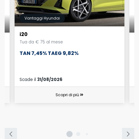
Vantaggi Hyundai
i20
i
Tua da € 75 al mese
T
TAN 7,45% TAEG 9,82%
Scade il
31/08/2026
Sc
Scopri di più