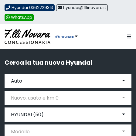
Hyundai 0362229313
hyundai@fllinovara.it
WhatsApp
Cerca la tua nuova Hyundai
Auto
Nuovo, usato e km 0
HYUNDAI (50)
Modello