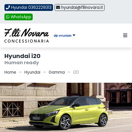
Hyundai 0362229313
hyundai@fllinovara.it
WhatsApp
Hyundai i20
Human ready
Home
Hyundai
Gamma
i20