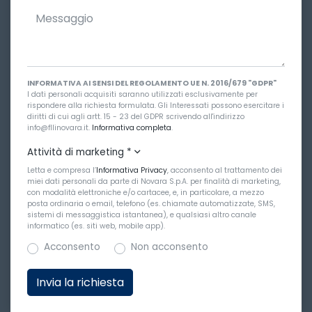
INFORMATIVA AI SENSI DEL REGOLAMENTO UE N. 2016/679 "GDPR"
I dati personali acquisiti saranno utilizzati esclusivamente per
rispondere alla richiesta formulata. Gli Interessati possono esercitare i
diritti di cui agli artt. 15 - 23 del GDPR scrivendo all'indirizzo
info@fllinovara.it.
Informativa completa
.
Attività di marketing
*
Letta e compresa l’
Informativa Privacy
, acconsento al trattamento dei
miei dati personali da parte di Novara S.p.A. per finalità di marketing,
con modalità elettroniche e/o cartacee, e, in particolare, a mezzo
posta ordinaria o email, telefono (es. chiamate automatizzate, SMS,
sistemi di messaggistica istantanea), e qualsiasi altro canale
informatico (es. siti web, mobile app).
Acconsento
Non acconsento