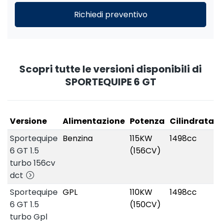
Richiedi preventivo
Scopri tutte le versioni disponibili di
SPORTEQUIPE 6 GT
Versione
Alimentazione
Potenza
Cilindrata
Sportequipe
Benzina
115KW
1498cc
6 GT 1.5
(156CV)
turbo 156cv
dct
Sportequipe
GPL
110KW
1498cc
6 GT 1.5
(150CV)
turbo Gpl