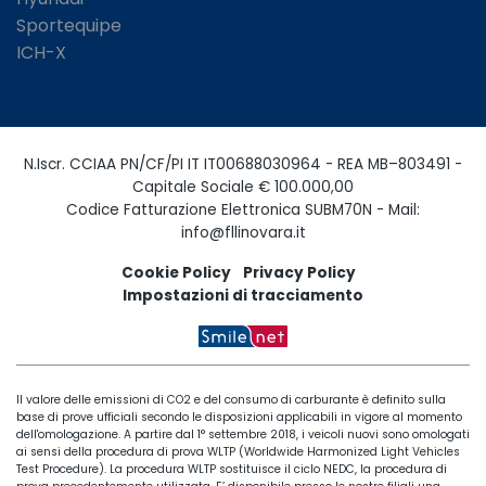
Sportequipe
ICH-X
N.Iscr. CCIAA PN/CF/PI IT IT00688030964 - REA MB–803491 -
Capitale Sociale € 100.000,00
Codice Fatturazione Elettronica SUBM70N - Mail:
info@fllinovara.it
Cookie Policy
Privacy Policy
Impostazioni di tracciamento
Il valore delle emissioni di CO2 e del consumo di carburante è definito sulla
base di prove ufficiali secondo le disposizioni applicabili in vigore al momento
dell'omologazione. A partire dal 1° settembre 2018, i veicoli nuovi sono omologati
ai sensi della procedura di prova WLTP (Worldwide Harmonized Light Vehicles
Test Procedure). La procedura WLTP sostituisce il ciclo NEDC, la procedura di