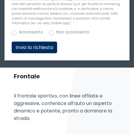
miei dati personali da parte di Novara S.p.A. per finalità di marketing,
con modalità elettroniche e/o cartacee, e, in particolare, a mezzo
posta ordinaria o email, telefono (es. chiamate automatizzate, SMS,
sistemi di messaggistica istantanea), e qualsiasi altro canale
informatico (es. siti web, mobile app).
Acconsento
Non acconsento
Frontale
Il frontale sportivo, con linee affilate e
aggressive, conferisce all’auto un aspetto
dinamico e potente, pronto a dominare la
strada.