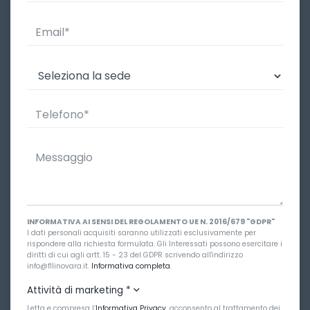
INFORMATIVA AI SENSI DEL REGOLAMENTO UE N. 2016/679 "GDPR"
I dati personali acquisiti saranno utilizzati esclusivamente per
rispondere alla richiesta formulata. Gli Interessati possono esercitare i
diritti di cui agli artt. 15 - 23 del GDPR scrivendo all'indirizzo
info@fllinovara.it.
Informativa completa
.
Attività di marketing
*
Letta e compresa l’
Informativa Privacy
, acconsento al trattamento dei