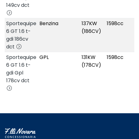
149cv dct
Sportequipe
Benzina
137KW
1598cc
6 GT 1.6 t-
(186CV)
gdi 186cv
dct
Sportequipe
GPL
131KW
1598cc
6 GT 1.6 t-
(178CV)
gdi Gpl
178cv dct