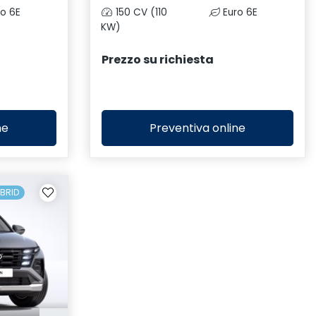
o 6E
150 CV (110
Euro 6E
KW)
Prezzo su richiesta
ne
Preventiva
online
YBRID