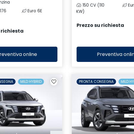
nzina
150 CV (110
Eur
176
Euro 6E
KW)
Prezzo su richiesta
 richiesta
reventiva
online
Preventiva
onli
NSEGNA
MILD HYBRID
PRONTA CONSEGNA
MILD H