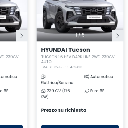
1
/
5
HYUNDAI Tucson
2WD 239CV
TUCSON 1.6 HEV DARK LINE 2WD 239CV
AUTO
TMAJD8116VJ515301 4761498
tomatico
Automatico
Elettrica/Benzina
o 6E
239 CV (176
Euro 6E
KW)
Prezzo su richiesta