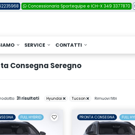
362235968
Concessionaria Sportequipe e ICH-X 349 3377870
SIAMO
SERVICE
CONTATTI
onta Consegna Seregno
31 risultati
rodotto:
Hyundai
Tucson
Rimuovi filtri
NSEGNA
FULL HYBRID
PRONTA CONSEGNA
FULL HY