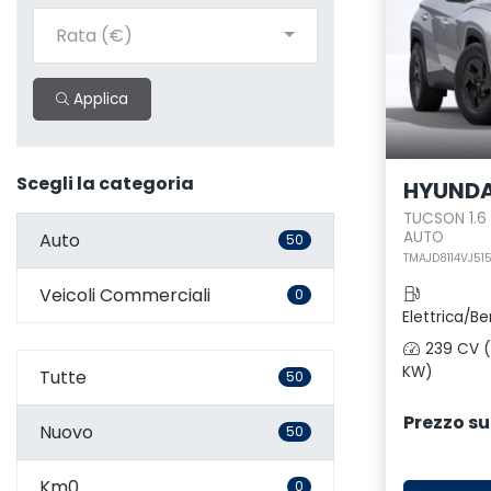
Rata (€)
Applica
Scegli la categoria
HYUNDA
TUCSON 1.6
AUTO
Auto
50
TMAJD8114VJ51
Veicoli Commerciali
0
Elettrica/Be
239 CV (
KW)
Tutte
50
Prezzo su
Nuovo
50
Km0
0