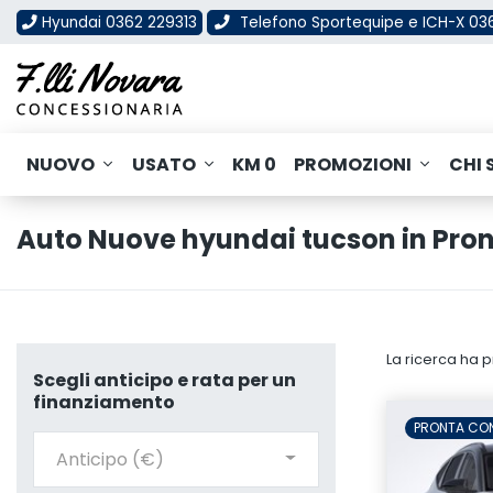
Hyundai 0362 229313
Telefono Sportequipe e ICH-X 0
NUOVO
USATO
KM 0
PROMOZIONI
CHI 
Auto Nuove hyundai tucson in Pr
La ricerca ha p
Scegli anticipo e rata per un
finanziamento
PRONTA CO
Anticipo (€)