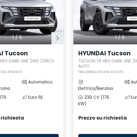
1
/
5
1
/
5
I Tucson
HYUNDAI Tucson
 HEV DARK LINE 2WD 239CV
TUCSON 1.6 HEV DARK LINE 
AUTO
5300 4760603
TMAJD8116VJ515296 4761275
Automatico
Au
nzina
Elettrica/Benzina
176
Euro 6E
239 CV (176
Eur
KW)
 richiesta
Prezzo su richiesta