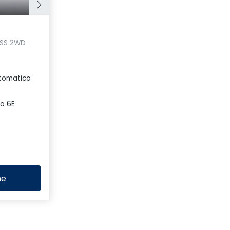
ESS 2WD
tomatico
o 6E
ne