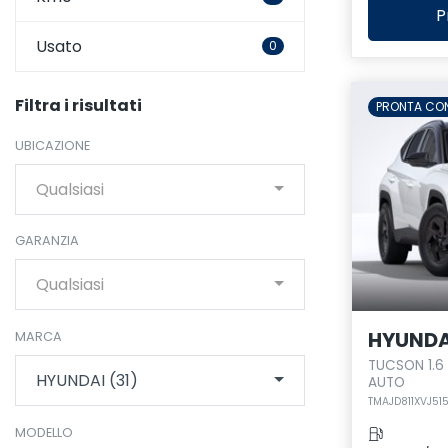
P
Usato
0
Filtra i risultati
PRONTA CO
UBICAZIONE
Qualsiasi
GARANZIA
Qualsiasi
HYUNDA
MARCA
TUCSON 1.6
HYUNDAI (31)
AUTO
TMAJD811XVJ51
MODELLO