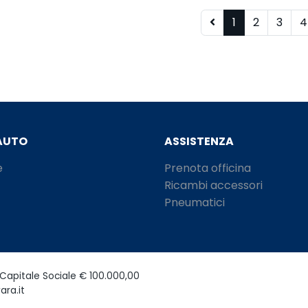
1
2
3
4
AUTO
ASSISTENZA
e
Prenota officina
Ricambi accessori
Pneumatici
Capitale Sociale € 100.000,00
ara.it