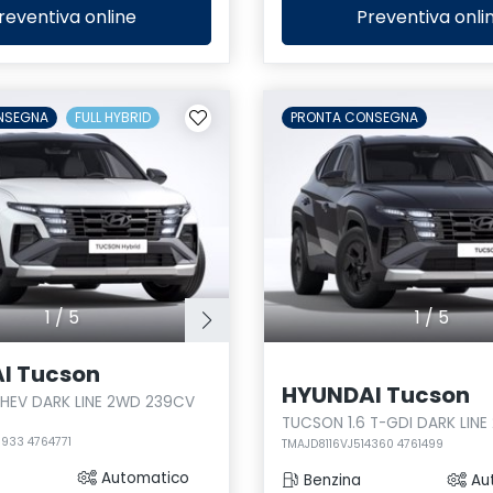
reventiva
online
Preventiva
onli
NSEGNA
FULL HYBRID
PRONTA CONSEGNA
1
/
5
1
/
5
I Tucson
HYUNDAI Tucson
 HEV DARK LINE 2WD 239CV
TUCSON 1.6 T-GDI DARK LIN
5933 4764771
TMAJD8116VJ514360 4761499
Automatico
Benzina
Au