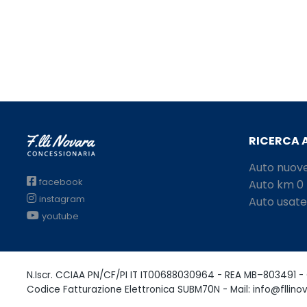
RICERCA 
Auto nuov
facebook
Auto km 0
instagram
Auto usate
youtube
N.Iscr. CCIAA PN/CF/PI IT IT00688030964 - REA MB–803491 - 
Codice Fatturazione Elettronica SUBM70N - Mail: info@fllinov