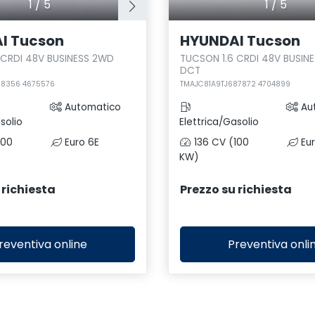
1
/
5
1
/
5
I Tucson
HYUNDAI Tucson
 CRDI 48V BUSINESS 2WD
TUCSON 1.6 CRDI 48V BUSIN
DCT
88356 4675576
TMAJC81A9TJ687872 4704899
Automatico
Au
solio
Elettrica/Gasolio
100
Euro 6E
136 CV (100
Eur
KW)
 richiesta
Prezzo su richiesta
reventiva
online
Preventiva
onli