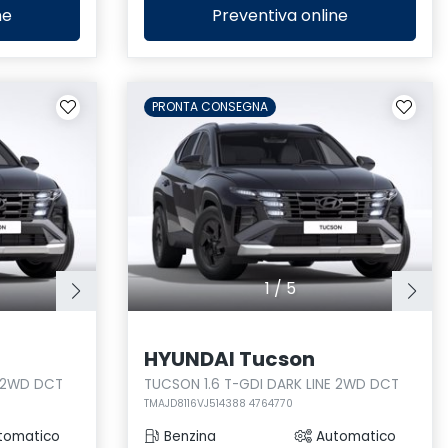
ne
Preventiva
online
PRONTA CONSEGNA
1
/
5
HYUNDAI Tucson
E 2WD DCT
TUCSON 1.6 T-GDI DARK LINE 2WD DCT
TMAJD8116VJ514388 4764770
tomatico
Benzina
Automatico