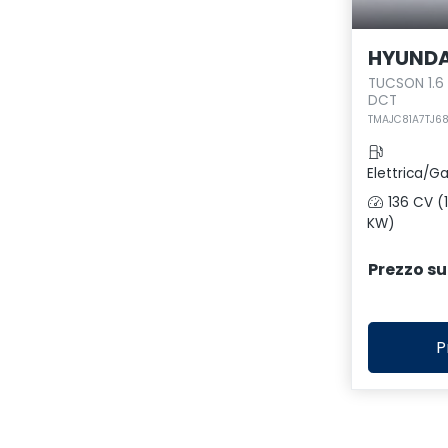
HYUNDA
TUCSON 1.6
DCT
TMAJC81A7TJ6
Elettrica/Ga
136 CV (
KW)
Prezzo su
P