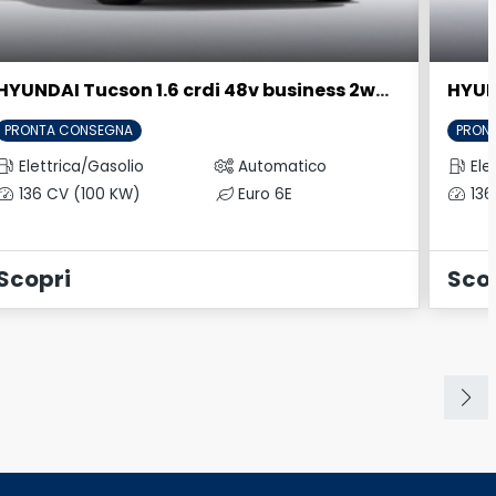
HYUNDAI Tucson 1.6 crdi 48v business 2wd dct
PRONTA CONSEGNA
PRON
Elettrica/Gasolio
Automatico
Ele
136 CV (100 KW)
Euro 6E
136
Scopri
Sco