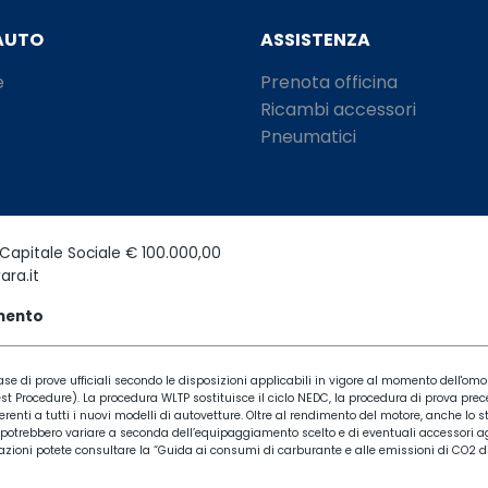
AUTO
ASSISTENZA
e
Prenota officina
Ricambi accessori
Pneumatici
Capitale Sociale € 100.000,00
ara.it
amento
se di prove ufficiali secondo le disposizioni applicabili in vigore al momento dell'omol
Procedure). La procedura WLTP sostituisce il ciclo NEDC, la procedura di prova preced
erenti a tutti i nuovi modelli di autovetture. Oltre al rendimento del motore, anche lo st
 potrebbero variare a seconda dell’equipaggiamento scelto e di eventuali accessori agg
formazioni potete consultare la “Guida ai consumi di carburante e alle emissioni di CO2