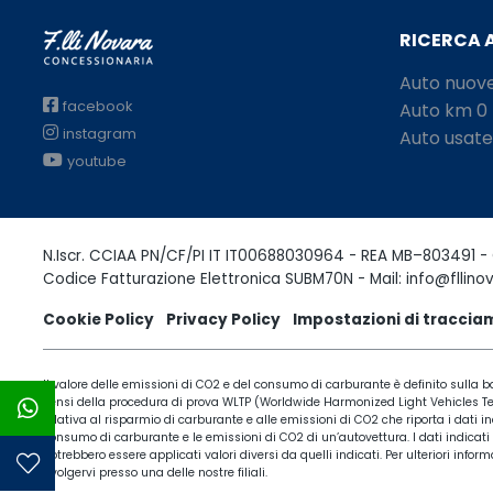
RICERCA 
Auto nuov
facebook
Auto km 0
instagram
Auto usate
youtube
N.Iscr. CCIAA PN/CF/PI IT IT00688030964 - REA MB–803491 - 
Codice Fatturazione Elettronica SUBM70N - Mail: info@fllinov
Cookie Policy
Privacy Policy
Impostazioni di tracci
Il valore delle emissioni di CO2 e del consumo di carburante è definito sulla ba
sensi della procedura di prova WLTP (Worldwide Harmonized Light Vehicles Test 
relativa al risparmio di carburante e alle emissioni di CO2 che riporta i dati in
consumo di carburante e le emissioni di CO2 di un’autovettura. I dati indicati
potrebbero essere applicati valori diversi da quelli indicati. Per ulteriori in
rivolgervi presso una delle nostre filiali.