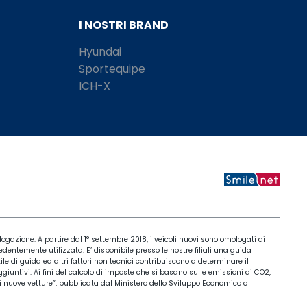
I NOSTRI BRAND
Hyundai
Sportequipe
ICH-X
ogazione. A partire dal 1° settembre 2018, i veicoli nuovi sono omologati ai
entemente utilizzata. E’ disponibile presso le nostre filiali una guida
ile di guida ed altri fattori non tecnici contribuiscono a determinare il
iuntivi. Ai fini del calcolo di imposte che si basano sulle emissioni di CO2,
 di nuove vetture”, pubblicata dal Ministero dello Sviluppo Economico o