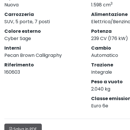
3
Nuova
1.598 cm
Carrozzeria
Alimentazione
SUV, 5 porte, 7 posti
Elettrica/Benzin
Colore esterno
Potenza
Cyber Sage
239 CV (176 kW)
Interni
Cambio
Pecan Brown Calligraphy
Automatico
Riferimento
Trazione
160603
Integrale
Peso a vuoto
2.040 kg
Classe emission
Euro 6e
Salva in PDF