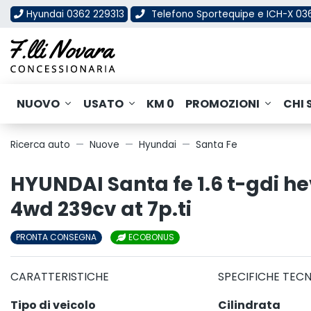
Hyundai 0362 229313
Telefono Sportequipe e ICH-X 0
NUOVO
USATO
KM 0
PROMOZIONI
CHI 
Ricerca auto
Nuove
Hyundai
Santa Fe
HYUNDAI Santa fe 1.6 t-gdi he
4wd 239cv at 7p.ti
PRONTA CONSEGNA
ECOBONUS
CARATTERISTICHE
SPECIFICHE TEC
Tipo di veicolo
Cilindrata