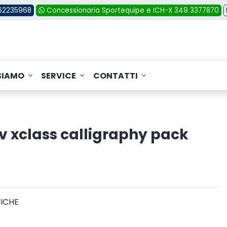
362235968
Concessionaria Sportequipe e ICH-X 349 3377870
SIAMO
SERVICE
CONTATTI
v xclass calligraphy pack
NICHE