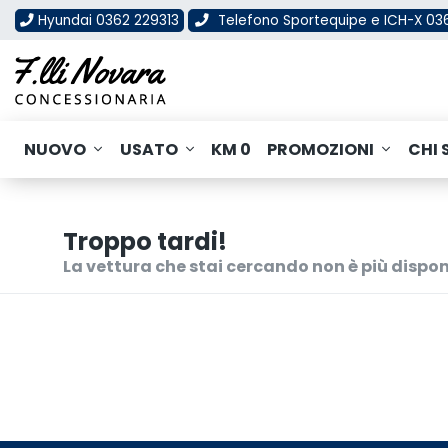
Hyundai 0362 229313
Telefono Sportequipe e ICH-X 0
NUOVO
USATO
KM 0
PROMOZIONI
CHI 
Troppo tardi!
La vettura che stai cercando non è più dispon