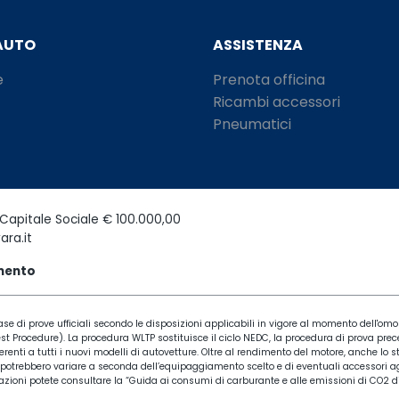
AUTO
ASSISTENZA
e
Prenota officina
Ricambi accessori
Pneumatici
Capitale Sociale € 100.000,00
ara.it
amento
se di prove ufficiali secondo le disposizioni applicabili in vigore al momento dell'omol
Procedure). La procedura WLTP sostituisce il ciclo NEDC, la procedura di prova preced
erenti a tutti i nuovi modelli di autovetture. Oltre al rendimento del motore, anche lo st
 potrebbero variare a seconda dell’equipaggiamento scelto e di eventuali accessori agg
formazioni potete consultare la “Guida ai consumi di carburante e alle emissioni di CO2