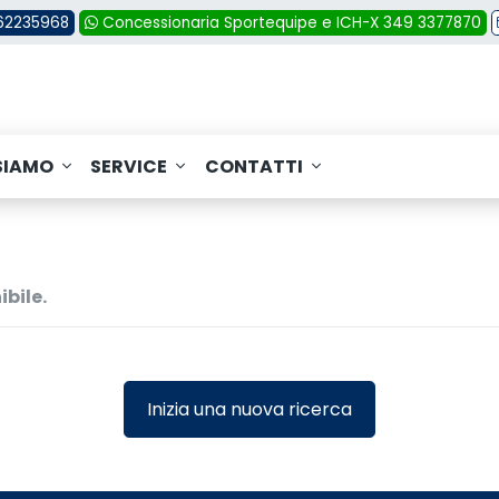
362235968
Concessionaria Sportequipe e ICH-X 349 3377870
SIAMO
SERVICE
CONTATTI
ibile.
Inizia una nuova ricerca