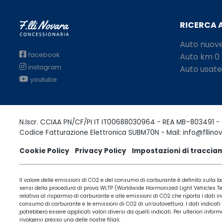
RICERCA 
Auto nuov
facebook
Auto km 0
instagram
Auto usate
youtube
N.Iscr. CCIAA PN/CF/PI IT IT00688030964 - REA MB–803491 - 
Codice Fatturazione Elettronica SUBM70N - Mail: info@fllinov
Cookie Policy
Privacy Policy
Impostazioni di tracci
Il valore delle emissioni di CO2 e del consumo di carburante è definito sulla ba
sensi della procedura di prova WLTP (Worldwide Harmonized Light Vehicles Test 
relativa al risparmio di carburante e alle emissioni di CO2 che riporta i dati in
consumo di carburante e le emissioni di CO2 di un’autovettura. I dati indicati
potrebbero essere applicati valori diversi da quelli indicati. Per ulteriori in
rivolgervi presso una delle nostre filiali.