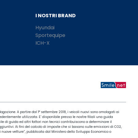
I NOSTRI BRAND
Hyundai
Sportequipe
ICH-X
ogazione. A partire dal 1° settembre 2018, i veicoli nuovi sono omologati ai
entemente utilizzata. E’ disponibile presso le nostre filiali una guida
ile di guida ed altri fattori non tecnici contribuiscono a determinare il
iuntivi. Ai fini del calcolo di imposte che si basano sulle emissioni di CO2,
 di nuove vetture”, pubblicata dal Ministero dello Sviluppo Economico o