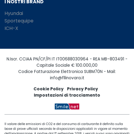
I NOSTRI BRAND
Hyundai
Sportequipe
ICH-X
N.Iscr. CCIAA PN/CF/PI IT IT00688030964 - REA MB–803491 -
Capitale Sociale € 100.000,00
Codice Fatturazione Elettronica SUBM70N - Mail:
info@fllinovara.it
Cookie Policy
Privacy Policy
Impostazioni di tracciamento
Il valore delle emissioni di CO2 e del consumo di carburante è definito sulla
base di prove ufficiali secondo le disposizioni applicabili in vigore al momento
dell'omologazione. A partire dal 1° settembre 2018, i veicoli nuovi sono omologati