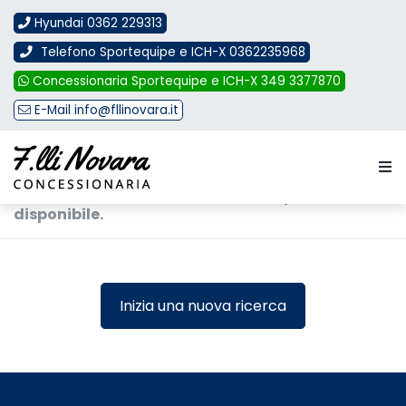
Hyundai 0362 229313
Telefono Sportequipe e ICH-X 0362235968
Concessionaria Sportequipe e ICH-X 349 3377870
E-Mail info@fllinovara.it
Troppo tardi!
La vettura che stai cercando non è più
disponibile.
Inizia una nuova ricerca