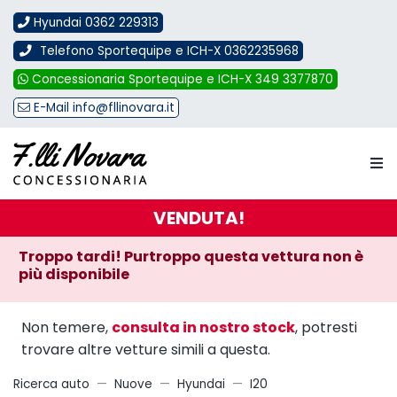
Hyundai 0362 229313
Telefono Sportequipe e ICH-X 0362235968
Concessionaria Sportequipe e ICH-X 349 3377870
E-Mail info@fllinovara.it
VENDUTA!
Troppo tardi! Purtroppo questa vettura non è
più disponibile
Non temere,
consulta in nostro stock
, potresti
trovare altre vetture simili a questa.
Ricerca auto
Nuove
Hyundai
I20