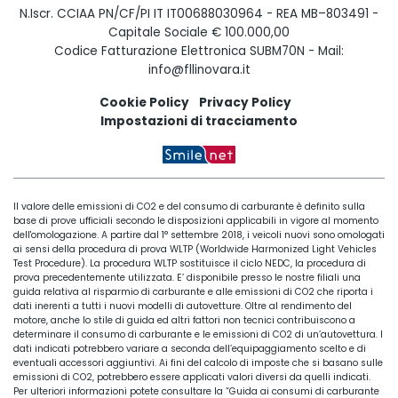
N.Iscr. CCIAA PN/CF/PI IT IT00688030964 - REA MB–803491 -
Capitale Sociale € 100.000,00
Codice Fatturazione Elettronica SUBM70N - Mail:
info@fllinovara.it
Cookie Policy
Privacy Policy
Impostazioni di tracciamento
Il valore delle emissioni di CO2 e del consumo di carburante è definito sulla
base di prove ufficiali secondo le disposizioni applicabili in vigore al momento
dell'omologazione. A partire dal 1° settembre 2018, i veicoli nuovi sono omologati
ai sensi della procedura di prova WLTP (Worldwide Harmonized Light Vehicles
Test Procedure). La procedura WLTP sostituisce il ciclo NEDC, la procedura di
prova precedentemente utilizzata. E’ disponibile presso le nostre filiali una
guida relativa al risparmio di carburante e alle emissioni di CO2 che riporta i
dati inerenti a tutti i nuovi modelli di autovetture. Oltre al rendimento del
motore, anche lo stile di guida ed altri fattori non tecnici contribuiscono a
determinare il consumo di carburante e le emissioni di CO2 di un’autovettura. I
dati indicati potrebbero variare a seconda dell’equipaggiamento scelto e di
eventuali accessori aggiuntivi. Ai fini del calcolo di imposte che si basano sulle
emissioni di CO2, potrebbero essere applicati valori diversi da quelli indicati.
Per ulteriori informazioni potete consultare la “Guida ai consumi di carburante