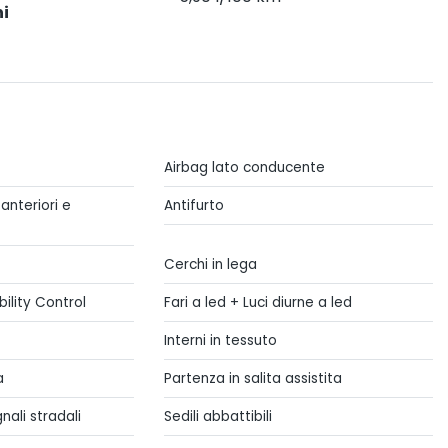
i
Airbag lato conducente
i anteriori e
Antifurto
Cerchi in lega
bility Control
Fari a led + Luci diurne a led
Interni in tessuto
a
Partenza in salita assistita
ali stradali
Sedili abbattibili