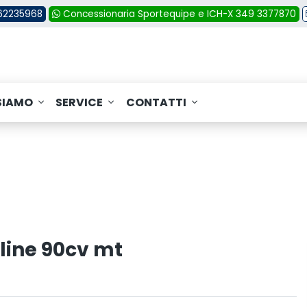
362235968
Concessionaria Sportequipe e ICH-X 349 3377870
SIAMO
SERVICE
CONTATTI
line 90cv mt