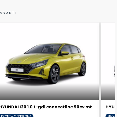
SSARTI
HYUNDAI I20 1.0 t-gdi connectline 90cv mt
HYUND
PRONTA CONSEGNA
PRON