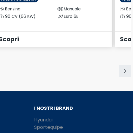
Benzina
Manuale
Ben
90 CV (66 KW)
Euro 6E
90 
Scopri
Sco
I NOSTRI BRAND
Hyundai
Sportequipe