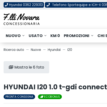
Hyundai 0362 229313
Telefono Sportequipe e ICH-X 0
NUOVO
USATO
KM 0
PROMOZIONI
CHI 
Ricerca auto
Nuove
Hyundai
I20
Mostra le 6 foto
HYUNDAI I20 1.0 t-gdi connect
PRONTA CONSEGNA
ECOBONUS