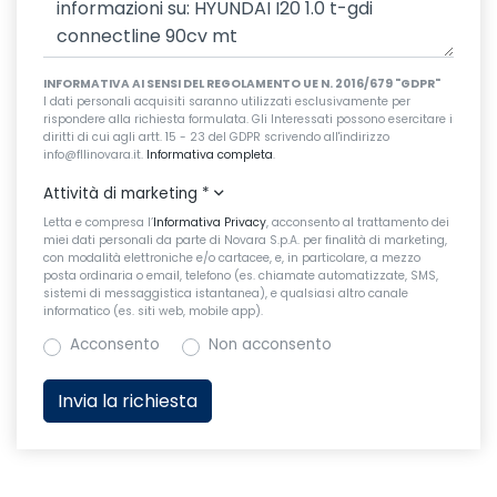
INFORMATIVA AI SENSI DEL REGOLAMENTO UE N. 2016/679 "GDPR"
I dati personali acquisiti saranno utilizzati esclusivamente per
rispondere alla richiesta formulata. Gli Interessati possono esercitare i
diritti di cui agli artt. 15 - 23 del GDPR scrivendo all'indirizzo
info@fllinovara.it.
Informativa completa
.
Attività di marketing
*
Letta e compresa l’
Informativa Privacy
, acconsento al trattamento dei
miei dati personali da parte di Novara S.p.A. per finalità di marketing,
con modalità elettroniche e/o cartacee, e, in particolare, a mezzo
posta ordinaria o email, telefono (es. chiamate automatizzate, SMS,
sistemi di messaggistica istantanea), e qualsiasi altro canale
informatico (es. siti web, mobile app).
Acconsento
Non acconsento