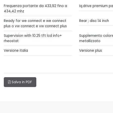
Frequenza portante da 433,92 fino a
Iq.drive premium p
434,42 mhz
Ready for we connect e we connect
Rear ; disc 14 inch
plus o vw connect e vw connect plus
Supervision with 10.25 tft lcd info+
Supplemento colore
rheostat
metallizzato
Versione italia
Versione plus
Salva in PDF