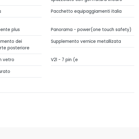
s
Pacchetto equipaggiamenti italia
iente plus
Panorama - power(one touch safety)
imento dei
Supplemento vernice metallizata
rte posteriore
n vetro
V2l - 7 pin (e
urato