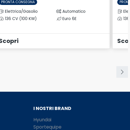
PRONTA CONSEGNA
PRON
Elettrica/Gasolio
Automatico
Ele
136 CV (100 KW)
Euro 6E
136
Scopri
Sco
I NOSTRI BRAND
Hyundai
Sportequipe