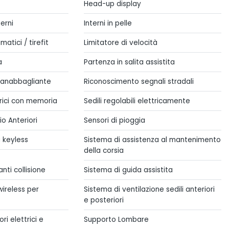
Head-up display
terni
Interni in pelle
atici / tirefit
Limitatore di velocità
a
Partenza in salita assistita
o anabbagliante
Riconoscimento segnali stradali
ttrici con memoria
Sedili regolabili elettricamente
o Anteriori
Sensori di pioggia
 keyless
Sistema di assistenza al mantenimento
della corsia
nti collisione
Sistema di guida assistita
wireless per
Sistema di ventilazione sedili anteriori
e posteriori
ri elettrici e
Supporto Lombare