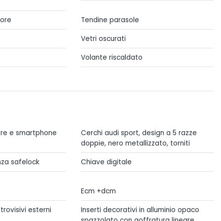
iore
Tendine parasole
Vetri oscurati
Volante riscaldato
tore e smartphone
Cerchi audi sport, design a 5 razze
doppie, nero metallizzato, torniti
za safelock
Chiave digitale
Ecm +dcm
trovisivi esterni
Inserti decorativi in alluminio opaco
spazzolato con goffratura lineare