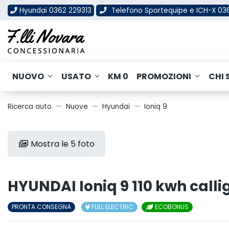
Hyundai 0362 229313
Telefono Sportequipe e ICH-X 0
NUOVO
USATO
KM 0
PROMOZIONI
CHI 
Ricerca auto
Nuove
Hyundai
Ioniq 9
Mostra le 5 foto
HYUNDAI Ioniq 9 110 kwh cal
PRONTA CONSEGNA
FULL ELECTRIC
ECOBONUS