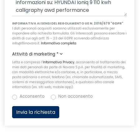
INFORMATIVA AI SENSI DEL REGOLAMENTO UE N. 2016/679 "GDPR"
I dati personali acquisiti saranno utilizzati esclusivamente per
rispondere alla richiesta formulata. Gli Interessati possono esercitare i
diritti di cui agli artt. 15 - 23 del GDPR scrivendo all'indirizzo
info@fllinovara.it.
Informativa completa
.
Attività di marketing
*
Letta e compresa l’
Informativa Privacy
, acconsento al trattamento dei
miei dati personali da parte di Novara S.p.A. per finalità di marketing,
con modalità elettroniche e/o cartacee, e, in particolare, a mezzo
posta ordinaria o email, telefono (es. chiamate automatizzate, SMS,
sistemi di messaggistica istantanea), e qualsiasi altro canale
informatico (es. siti web, mobile app).
Acconsento
Non acconsento