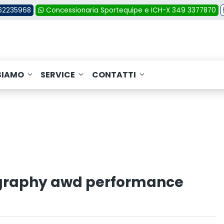
362235968
Concessionaria Sportequipe e ICH-X 349 3377870
SIAMO
SERVICE
CONTATTI
ligraphy awd performance