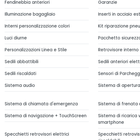
Fendinebbia anteriori
Garanzie
Illuminazione bagagliaio
Inserti in acciaio es
Interni personalizzazione colori
Kit riparazione pneum
Luci diurne
Pacchetto sicurezz
Personalizzazioni Linea e Stile
Retrovisore intern
Sedili abbattibili
Sedili anteriori ele
Sedili riscaldati
Sensori di Parcheggi
Sistema audio
Sistema di apertura
Sistema di chiamata d'emergenza
Sistema di frenata a
Sistema di navigazione + TouchScreen
Sistema di ricarica 
smartphone
Specchietti retrovisori elettrici
Specchietti retroviso