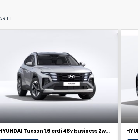
ARTI
HYUNDAI Tucson 1.6 crdi 48v business 2wd dct