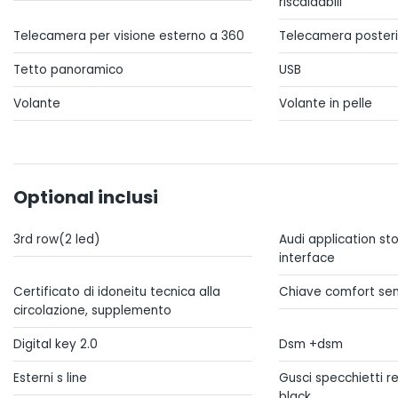
riscaldabili
Telecamera per visione esterno a 360
Telecamera poster
Tetto panoramico
USB
Volante
Volante in pelle
Optional inclusi
3rd row(2 led)
Audi application s
interface
Certificato di idoneitu tecnica alla
Chiave comfort sen
circolazione, supplemento
Digital key 2.0
Dsm +dsm
Esterni s line
Gusci specchietti re
black