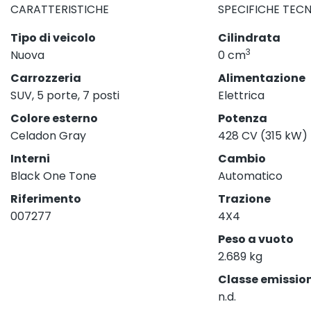
CARATTERISTICHE
SPECIFICHE TEC
Tipo di veicolo
Cilindrata
3
Nuova
0 cm
Carrozzeria
Alimentazione
SUV, 5 porte, 7 posti
Elettrica
Colore esterno
Potenza
Celadon Gray
428 CV (315 kW)
Interni
Cambio
Black One Tone
Automatico
Riferimento
Trazione
007277
4X4
Peso a vuoto
2.689 kg
Classe emission
n.d.