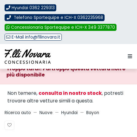
Hyundai 0362 229313
Telefono Sportequipe e ICH-X 0362235968
Concessionaria Sportequipe e ICH-X 349 3377870
E-Mail info@fllinovara.it
VENDUTA!
Troppo tardi! Purtroppo questa vettura non è
più disponibile
Non temere,
consulta in nostro stock
, potresti
trovare altre vetture simili a questa.
Ricerca auto
Nuove
Hyundai
Bayon