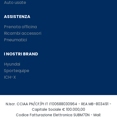
Auto usate
ASSISTENZA
Prenota officina
Ricambi accessori
Pneumatici
I NOSTRI BRAND
Hyundai
Sportequipe
ICH-X
N.Iscr. CCIAA PN/CF/PI IT IT00688030964 - REA MB–803491 -
Capitale Sociale € 100.000,00
Codice Fatturazione Elettronica SUBM70N - Mail: